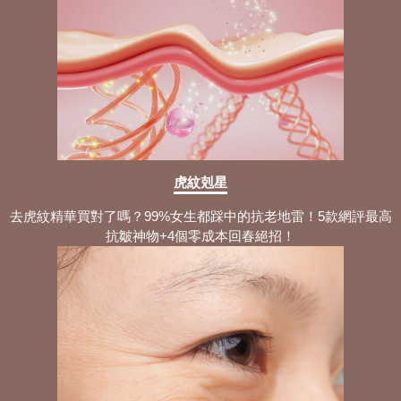
虎紋剋星
去虎紋精華買對了嗎？99%女生都踩中的抗老地雷！5款網評最高
抗皺神物+4個零成本回春絕招！