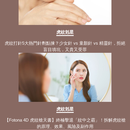
虎紋剋星
虎紋打針5大熱門針劑點揀？少女針 vs 童顏針 vs 精靈針，拒絕
盲目填坑，又貴又受罪
虎紋剋星
【Fotona 4D 虎紋槍天書】終極擊退「紋中之霸」！拆解虎紋槍
的原理、效果、風險及副作用