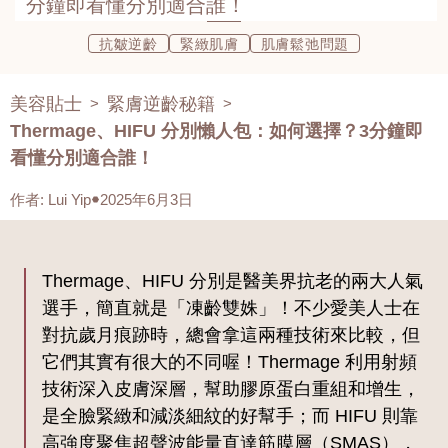
分鐘即看懂分別適合誰！
抗皺逆齡
緊緻肌膚
肌膚鬆弛問題
美容貼士
緊膚逆齡秘籍
>
>
Thermage、HIFU 分別懶人包：如何選擇？3分鐘即
看懂分別適合誰！
作者
:
Lui Yip
2025年6月3日
Thermage、HIFU 分別是醫美界抗老的兩大人氣
選手，簡直就是「凍齡雙姝」！不少愛美人士在
對抗歲月痕跡時，總會拿這兩種技術來比較，但
它們其實有很大的不同喔！Thermage 利用射頻
技術深入皮膚深層，幫助膠原蛋白重組和增生，
是全臉緊緻和減淡細紋的好幫手；而 HIFU 則靠
高強度聚焦超聲波能量直達筋膜層（SMAS），