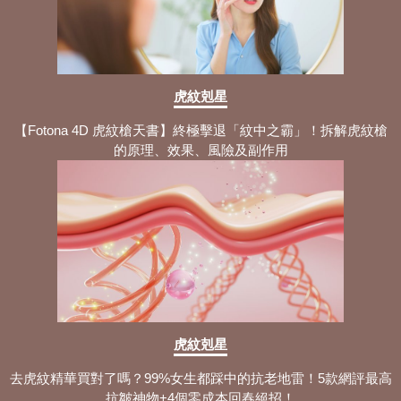
虎紋剋星
【Fotona 4D 虎紋槍天書】終極擊退「紋中之霸」！拆解虎紋槍
的原理、效果、風險及副作用
虎紋剋星
去虎紋精華買對了嗎？99%女生都踩中的抗老地雷！5款網評最高
抗皺神物+4個零成本回春絕招！