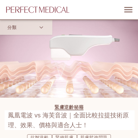
分類
首頁
流行趨勢
緊膚逆齡秘籍
鳳凰電波 vs 海芙音波｜全面比較拉提技術原
理、效果、價格與適合人士！
抗皺逆齡
緊緻肌膚
肌膚鬆弛問題