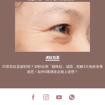
虎紋剋星
印第安紋是破財相？30秒自測「貓咪紋」成因，拆解3大無效保養
迷思！如何0痛感抹走臉上老態？