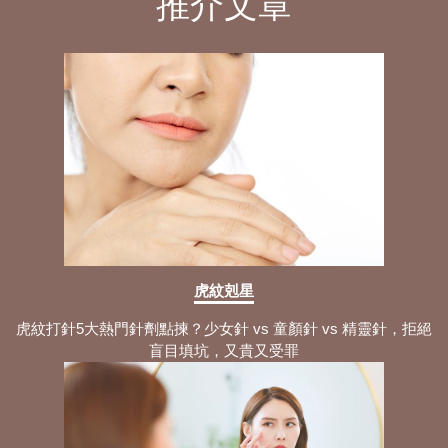
推介文章
虎紋剋星
虎紋打針5大熱門針劑點揀？少女針 vs 童顏針 vs 精靈針，拒絕
盲目填坑，又貴又受罪