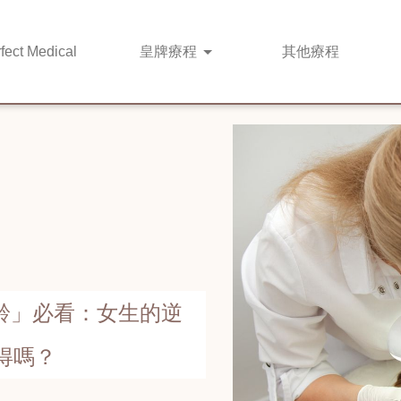
fect Medical
皇牌
療程
其他
療程
「凍齡」必看：女生的逆
值得嗎？