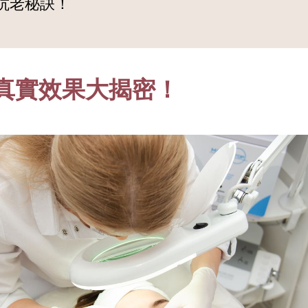
抗老秘訣！
好？真實效果大揭密！