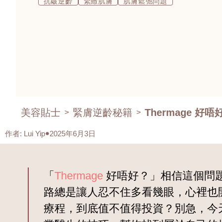
抗皺逆齡
緊緻肌膚
肌膚鬆弛問題
美容貼士
緊膚逆齡秘籍
Thermage 
>
>
作者
:
Lui Yip
2025年6月3日
「
Thermage
好唔好？」相信這個問
路總是讓人忍不住多看幾眼，心裡也開
療程，到底值不值得投資？別急，今天就