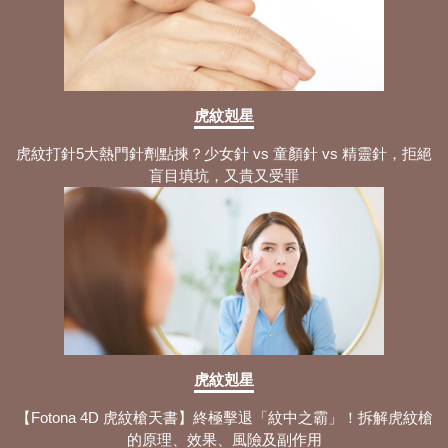
虎紋剋星
虎紋打針5大熱門針劑點揀？少女針 vs 童顏針 vs 精靈針，拒絕
盲目填坑，又貴又受罪
虎紋剋星
【Fotona 4D 虎紋槍天書】終極擊退「紋中之霸」！拆解虎紋槍
的原理、效果、風險及副作用