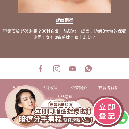
虎紋剋星
印第安紋是破財相？30秒自測「貓咪紋」成因，拆解3大無效保養
迷思！如何0痛感抹走臉上老態？
免責條款
私隱政策
企業簡介
投資者關係
人材招募
COPYRIGHT © PERFECT MEDICAL LIMITED 2026
ALL RIGHT RESERVED.