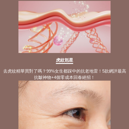
虎紋剋星
去虎紋精華買對了嗎？99%女生都踩中的抗老地雷！5款網評最高
抗皺神物+4個零成本回春絕招！