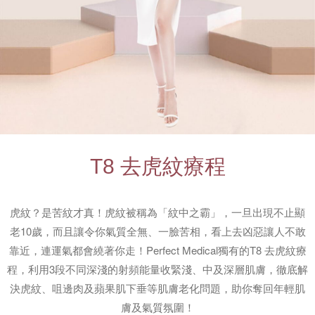
T8 去虎紋療程
虎紋？是苦紋才真！虎紋被稱為「紋中之霸」，一旦出現不止顯
老10歲，而且讓令你氣質全無、一臉苦相，看上去凶惡讓人不敢
靠近，連運氣都會繞著你走！Perfect Medical獨有的T8 去虎紋療
程，利用3段不同深淺的射頻能量收緊淺、中及深層肌膚，徹底解
決虎紋、咀邊肉及蘋果肌下垂等肌膚老化問題，助你奪回年輕肌
膚及氣質氛圍！