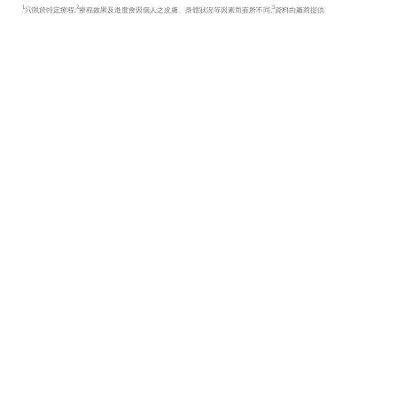
1
2
3
只限於特定療程,
療程效果及進度會因個人之皮膚、身體狀況等因素而有所不同,
資料由廠商提供