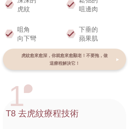
深深的
鬆弛的
虎紋
咀邊肉
咀角
下垂的
向下彎
蘋果肌
虎紋愈來愈深，你就愈來愈顯老！
不要拖，做
這療程解決它！
1
T8 去虎紋療程技術