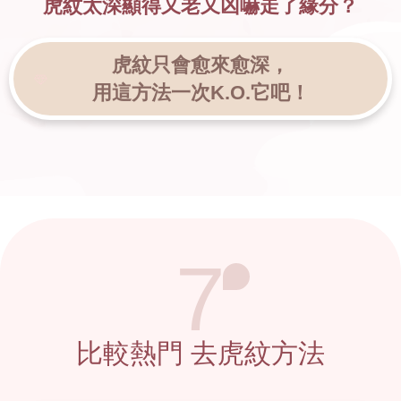
虎紋太深顯得又老又凶
嚇走了緣分？
虎紋只會愈來愈深，
用這方法一次K.O.它吧！
7
比較熱門
去虎紋方法