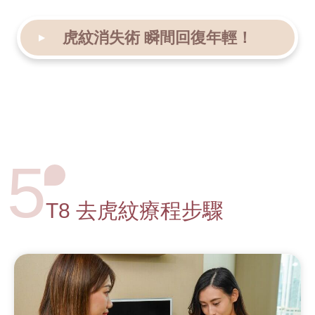
虎紋消失術
瞬間回復年輕！
5
T8 去虎紋
療程步驟