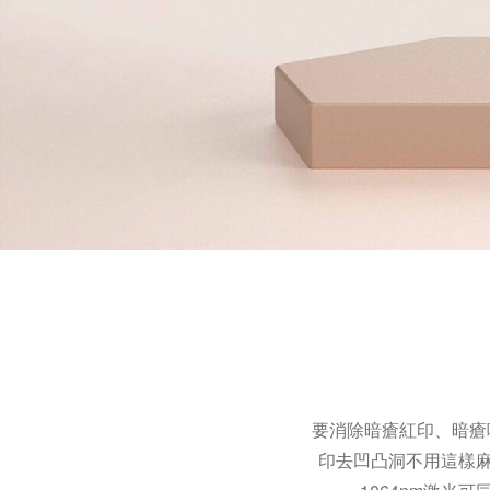
要消除暗瘡紅印、暗瘡
印去凹凸洞不用這樣麻煩