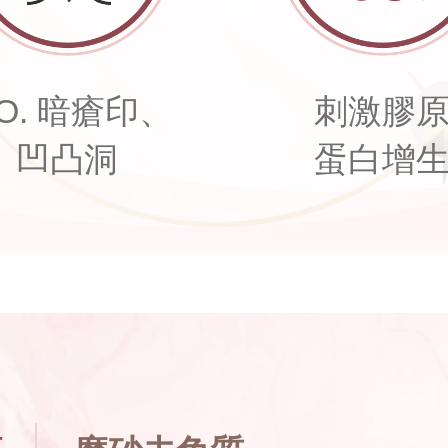
.O. 暗瘡印、
刺激膠
凹凸洞
蛋白增
法