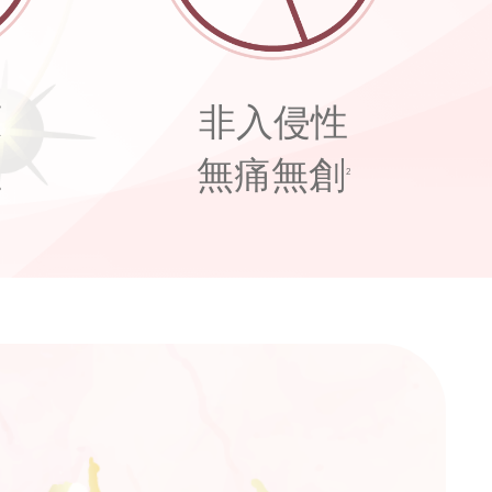
原
非入侵性
生
無痛無創
2