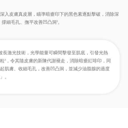
量可深入皮膚真皮層，瞄準暗瘡印下的黑色素逐點擊破，消除深
，撐細毛孔、撫平改善凹凸洞
。
3
nm波長激光技術，光學能量可瞬間擊發至肌底，引發光熱
粒
，令其隨皮膚的新陳代謝褪走，消除暗瘡紅啡印，同
3
起肌膚、收細毛孔，改善凹凸洞，並減少油脂腺的過度
」。