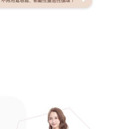
，
不再用遮瑕霜、
斬斷生瘡惡性循環！