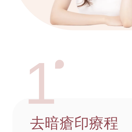
1
去暗瘡印療程