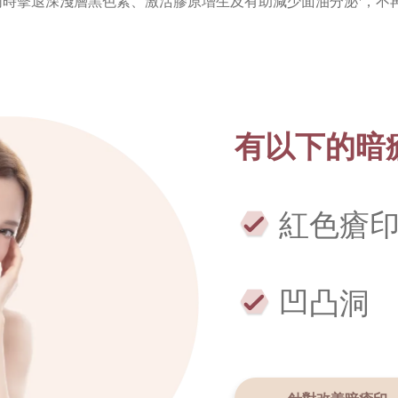
光可同時擊退深淺層黑色素、激活膠原增生及有助減少面油分泌
，不
有以下的暗
紅色瘡
凹凸洞