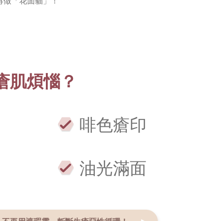
再做「花面貓」！
瘡肌煩惱？
印
啡色瘡印
油光滿面