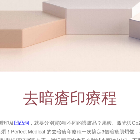
去暗瘡印療程
啡印及
凹凸洞
，就要分別買3種不同的護膚品？果酸、激光與Co
！Perfect Medical 的去暗瘡印療程一次搞定3個暗瘡肌煩
1