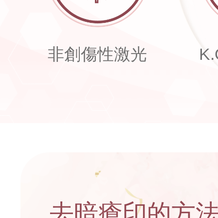
非創傷性激光
K
去暗瘡印
的方